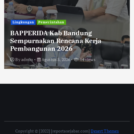
Uncategorized
Diberitakan Tanpa Konfirmasi,
Satresnarkoba Polres Cimahi dan
Yayasan Ultra Jadi Korban Narasi
Sepihak
By
admin
Agustus 8, 2026
14 views
Copyright © [2022] [reportasejabar.com]
Desert Themes