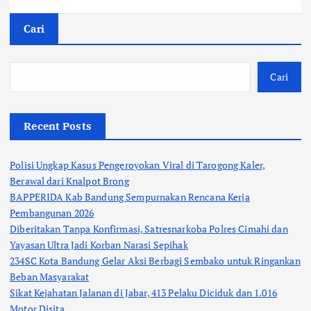
Cari
Cari
Recent Posts
Polisi Ungkap Kasus Pengeroyokan Viral di Tarogong Kaler,
Berawal dari Knalpot Brong
BAPPERIDA Kab Bandung Sempurnakan Rencana Kerja
Pembangunan 2026
Diberitakan Tanpa Konfirmasi, Satresnarkoba Polres Cimahi dan
Yayasan Ultra Jadi Korban Narasi Sepihak
234SC Kota Bandung Gelar Aksi Berbagi Sembako untuk Ringankan
Beban Masyarakat
Sikat Kejahatan Jalanan di Jabar, 413 Pelaku Diciduk dan 1.016
Motor Disita