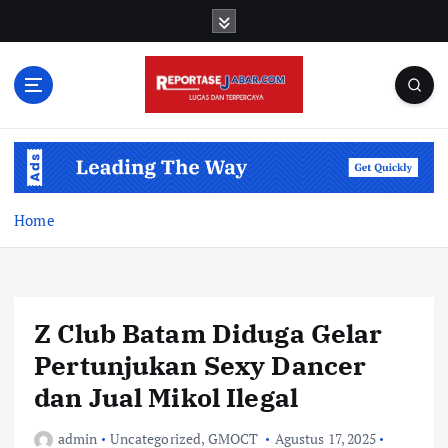
S
k
i
p
t
o
c
o
n
t
Home
e
n
t
Z Club Batam Diduga Gelar
Pertunjukan Sexy Dancer
dan Jual Mikol Ilegal
admin
Uncategorized
,
GMOCT
Agustus 17, 2025