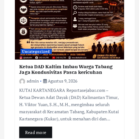
Uncategorized
Ketua DAD Kaltim Imbau Warga Tabang
Jaga Kondusivitas Pasca kericuhan
admin
Agustus 9, 2026
KUTAI KARTANEGARA Reportasejabar.com –
Ketua Dewan Adat Dayak (DAD) Kalimantan Timur,
H. Viktor Yuan, S.H., M.H., mengimbau seluruh
masyarakat di Kecamatan Tabang, Kabupaten Kutai
Kartanegara (Kukar), untuk menahan diri dan…
Read more