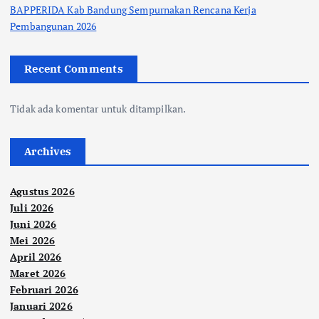
BAPPERIDA Kab Bandung Sempurnakan Rencana Kerja
Pembangunan 2026
Recent Comments
Tidak ada komentar untuk ditampilkan.
Archives
Agustus 2026
Juli 2026
Juni 2026
Mei 2026
April 2026
Maret 2026
Februari 2026
Januari 2026