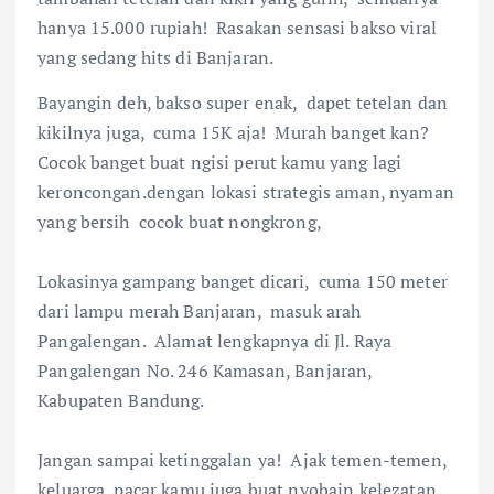
hanya 15.000 rupiah! Rasakan sensasi bakso viral
yang sedang hits di Banjaran.
Bayangin deh, bakso super enak, dapet tetelan dan
kikilnya juga, cuma 15K aja! Murah banget kan?
Cocok banget buat ngisi perut kamu yang lagi
keroncongan.dengan lokasi strategis aman, nyaman
yang bersih cocok buat nongkrong,
Lokasinya gampang banget dicari, cuma 150 meter
dari lampu merah Banjaran, masuk arah
Pangalengan. Alamat lengkapnya di Jl. Raya
Pangalengan No. 246 Kamasan, Banjaran,
Kabupaten Bandung.
Jangan sampai ketinggalan ya! Ajak temen-temen,
keluarga, pacar kamu juga buat nyobain kelezatan