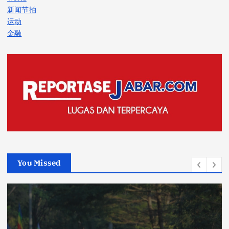
新闻节拍
运动
金融
You Missed