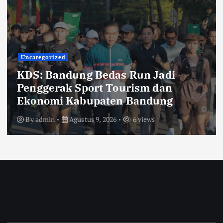
Lingkungan
Pemerintahan
TNI POLRI
KRYD Gabungan Digelar di
Kabupaten Bandung, Ali Syakieb:
Cegah Begal dan Bersihkan Miras
By
admin
Agustus 9, 2026
8 views