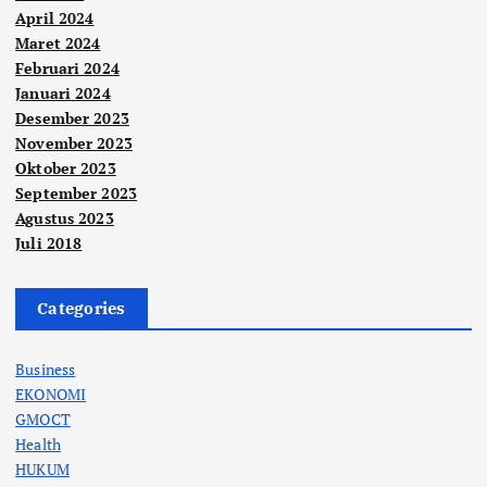
April 2024
Maret 2024
Februari 2024
Januari 2024
Desember 2023
November 2023
Oktober 2023
September 2023
Agustus 2023
Juli 2018
Categories
Business
EKONOMI
GMOCT
Health
HUKUM