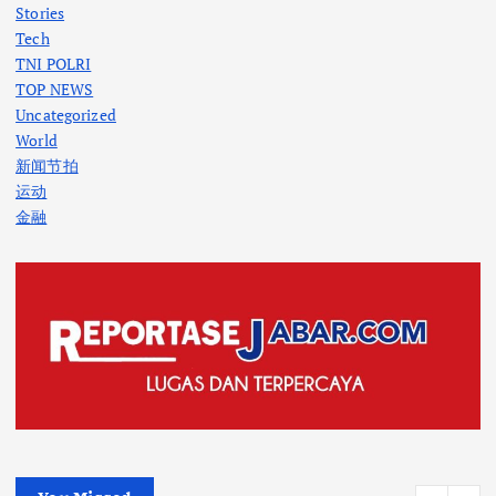
Stories
Tech
TNI POLRI
TOP NEWS
Uncategorized
World
新闻节拍
运动
金融