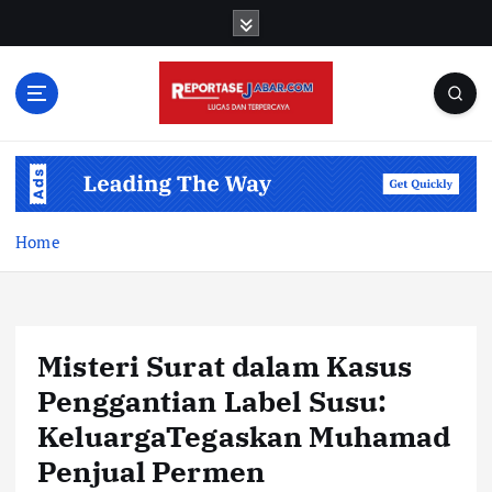
S
k
i
p
t
o
c
o
n
t
Home
e
n
t
Misteri Surat dalam Kasus
Penggantian Label Susu:
KeluargaTegaskan Muhamad
Penjual Permen