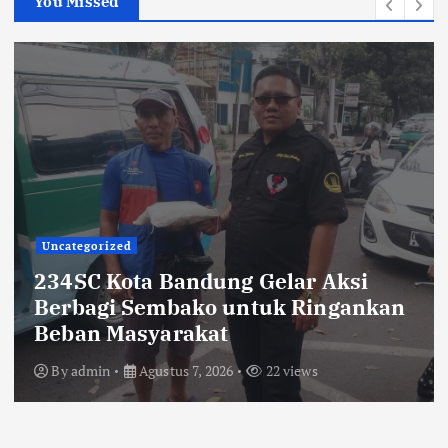
You Missed
TNI POLRI
Sikat Kejahatan Jalanan di Jabar,
413 Pelaku Diciduk dan 1.016 Motor
Disita
By
admin
Agustus 7, 2026
24 views