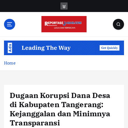
S
k
i
p
t
o
c
o
n
t
Home
e
n
t
Dugaan Korupsi Dana Desa
di Kabupaten Tangerang:
Kejanggalan dan Minimnya
Transparansi