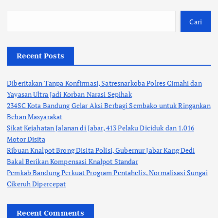
Cari
Recent Posts
Diberitakan Tanpa Konfirmasi, Satresnarkoba Polres Cimahi dan
Yayasan Ultra Jadi Korban Narasi Sepihak
234SC Kota Bandung Gelar Aksi Berbagi Sembako untuk Ringankan
Beban Masyarakat
Sikat Kejahatan Jalanan di Jabar, 413 Pelaku Diciduk dan 1.016
Motor Disita
Ribuan Knalpot Brong Disita Polisi, Gubernur Jabar Kang Dedi
Bakal Berikan Kompensasi Knalpot Standar
Pemkab Bandung Perkuat Program Pentahelix, Normalisasi Sungai
Cikeruh Dipercepat
Recent Comments