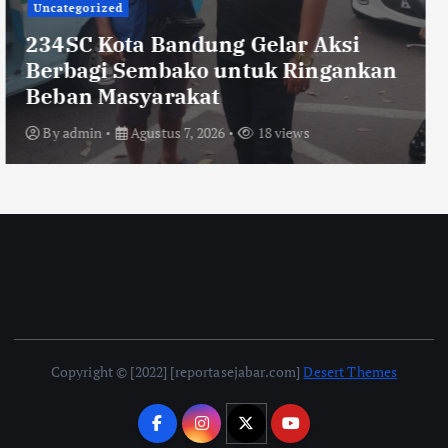
TNI POLRI
Sikat Kejahatan Jalanan di Jabar,
413 Pelaku Diciduk dan 1.016 Motor
Disita
By
admin
Agustus 7, 2026
20 views
Copyright © [2022] [reportasejabar.com]
Desert Themes