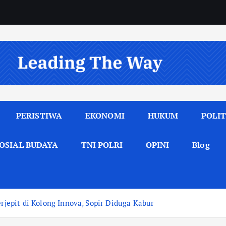
PERISTIWA
EKONOMI
HUKUM
POLIT
OSIAL BUDAYA
TNI POLRI
OPINI
Blog
erjepit di Kolong Innova, Sopir Diduga Kabur