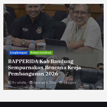
Uncategorized
Diberitakan Tanpa Konfirmasi,
Satresnarkoba Polres Cimahi dan
Yayasan Ultra Jadi Korban Narasi
Sepihak
By
admin
Agustus 8, 2026
14 views