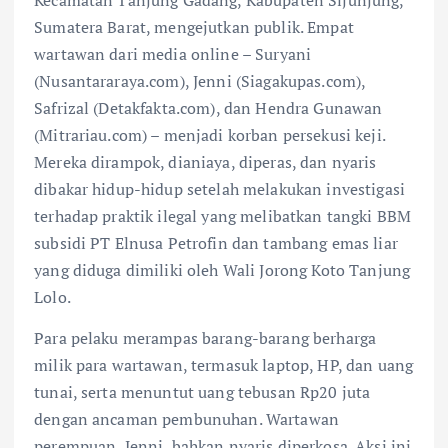
Kecamatan Tanjung Gadang, Kabupaten Sijunjung,
Sumatera Barat, mengejutkan publik. Empat
wartawan dari media online – Suryani
(Nusantararaya.com), Jenni (Siagakupas.com),
Safrizal (Detakfakta.com), dan Hendra Gunawan
(Mitrariau.com) – menjadi korban persekusi keji.
Mereka dirampok, dianiaya, diperas, dan nyaris
dibakar hidup-hidup setelah melakukan investigasi
terhadap praktik ilegal yang melibatkan tangki BBM
subsidi PT Elnusa Petrofin dan tambang emas liar
yang diduga dimiliki oleh Wali Jorong Koto Tanjung
Lolo.
Para pelaku merampas barang-barang berharga
milik para wartawan, termasuk laptop, HP, dan uang
tunai, serta menuntut uang tebusan Rp20 juta
dengan ancaman pembunuhan. Wartawan
perempuan, Jenni, bahkan nyaris diperkosa. Aksi ini