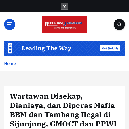
S
k
i
p
t
o
c
o
n
t
Home
e
n
t
Wartawan Disekap,
Dianiaya, dan Diperas Mafia
BBM dan Tambang Ilegal di
Sijunjung, GMOCT dan PPWI