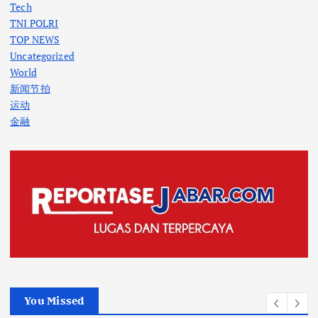
Tech
TNI POLRI
TOP NEWS
Uncategorized
World
新闻节拍
运动
金融
You Missed