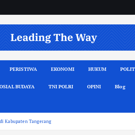
PERISTIWA
EKONOMI
HUKUM
POLIT
OSIAL BUDAYA
TNI POLRI
OPINI
Blog
 di Kabupaten Tangerang