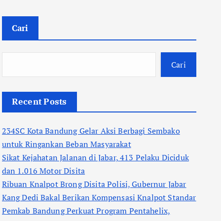
Cari
Cari
Recent Posts
234SC Kota Bandung Gelar Aksi Berbagi Sembako
untuk Ringankan Beban Masyarakat
Sikat Kejahatan Jalanan di Jabar, 413 Pelaku Diciduk
dan 1.016 Motor Disita
Ribuan Knalpot Brong Disita Polisi, Gubernur Jabar
Kang Dedi Bakal Berikan Kompensasi Knalpot Standar
Pemkab Bandung Perkuat Program Pentahelix,