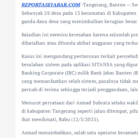
REPORTASEJABAR.COM
-Tangerang, Banten — Set
Sebanyak 28 desa pada 13 kecamatan di Kabupaten 
ganda dana desa yang menimbulkan kerugian besar 
Kejadian ini memicu keresahan karena sejumlah p
dibatalkan atau ditunda akibat anggaran yang terku
Kasus ini mengundang pertanyaan terkait penyebab
kesalahan sistem pada aplikasi SITANSA yang digu
Banking Corporate (IBC) milik Bank Jabar Banten (B
yang memanfaatkan celah sistem, pasalnya tidak m
pernah di terima sehingga terjadi penggandaan, lal
Menurut peryataan dari Asmad Subrata selaku waki
di kabupaten Tangerang seperti jalan ditempat, pi
ikut menikmati, Rabu (12/3/2025).
Asmad menambahkan, salah satu operator kecamatan