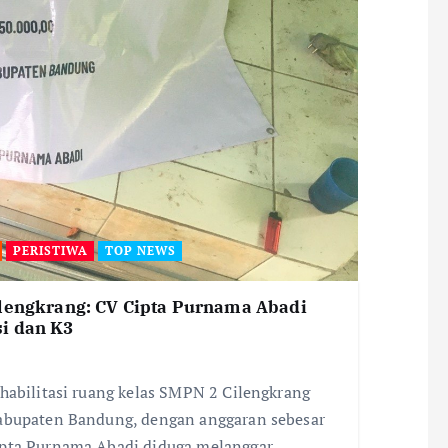
PERISTIWA
TOP NEWS
ilengkrang: CV Cipta Purnama Abadi
i dan K3
habilitasi ruang kelas SMPN 2 Cilengkrang
Kabupaten Bandung, dengan anggaran sebesar
ipta Purnama Abadi diduga melanggar