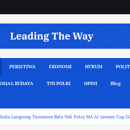
PERISTIWA
EKONOMI
HUKUM
POLIT
OSIAL BUDAYA
TNI POLRI
OPINI
Blog
ka Langsung Turnamen Bola Voli Putra MA Al-Jawami Cup 25 