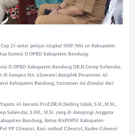
Cup 25 antar pelajar tingkat SMP/Mts se-Kabupaten
ketua Komisi D DPRD Kabupaten Bandung.
omisi D DPRD Kabupaten Bandung DR.H.Cecep Suhendar,
pat di kampus MA Aljawami Komplek Pesantren Al-
nyi Kabupaten Bandung, turnamen ini dimulai dari
n Yapata Al-Jawami Prof.DR.H.Deding Iskak, S.H.,M.M.,
 Suhendar, S.Pd., M.Si. yang di dampingi Anggota
 Kabupaten Bandung, Ketua BAPOPSI Kabupaten
Pol PP Cileunyi, Kasi sosbud CileunyI, Kades Cileunyi