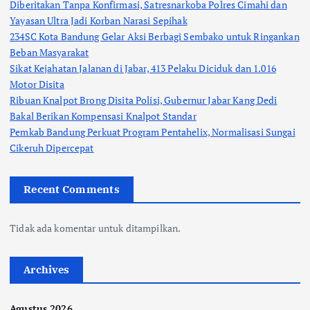
Diberitakan Tanpa Konfirmasi, Satresnarkoba Polres Cimahi dan
Yayasan Ultra Jadi Korban Narasi Sepihak
234SC Kota Bandung Gelar Aksi Berbagi Sembako untuk Ringankan
Beban Masyarakat
Sikat Kejahatan Jalanan di Jabar, 413 Pelaku Diciduk dan 1.016
Motor Disita
Ribuan Knalpot Brong Disita Polisi, Gubernur Jabar Kang Dedi
Bakal Berikan Kompensasi Knalpot Standar
Pemkab Bandung Perkuat Program Pentahelix, Normalisasi Sungai
Cikeruh Dipercepat
Recent Comments
Tidak ada komentar untuk ditampilkan.
Archives
Agustus 2026