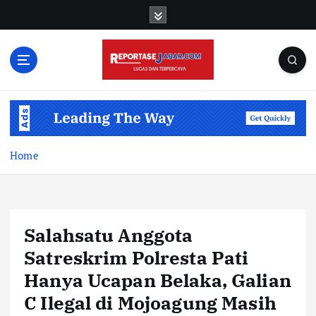
S
k
i
p
t
o
c
o
n
t
Home
e
n
t
Salahsatu Anggota
Satreskrim Polresta Pati
Hanya Ucapan Belaka, Galian
C Ilegal di Mojoagung Masih