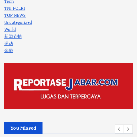
Tech
TNI POLRI
TOP NEWS
Uncategorized
World
新闻节拍
运动
金融
You Missed