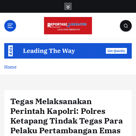
S
k
i
p
t
o
c
o
n
t
Home
e
n
t
Tegas Melaksanakan
Perintah Kapolri: Polres
Ketapang Tindak Tegas Para
Pelaku Pertambangan Emas