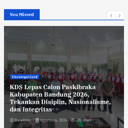
You Missed
Uncategorized
Rehabilitasi Ruang Kelas SMPN 2
Cilengkrang: CV Cipta Purnama
Abadi Diduga Langgar Aturan
Transparansi dan K3
By
admin
Agustus 6, 2026
35 views