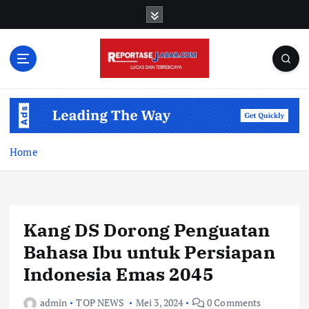
S
k
i
p
t
o
c
o
n
t
Home
e
n
t
Kang DS Dorong Penguatan
Bahasa Ibu untuk Persiapan
Indonesia Emas 2045
admin
TOP NEWS
Mei 3, 2024
0 Comments