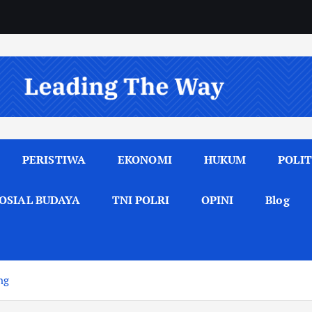
PERISTIWA
EKONOMI
HUKUM
POLIT
OSIAL BUDAYA
TNI POLRI
OPINI
Blog
ng