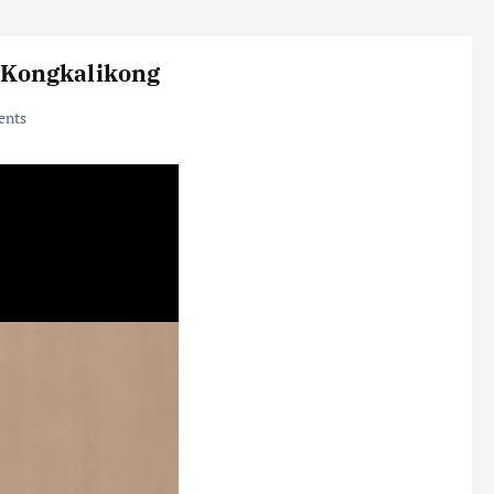
 Kongkalikong
nts