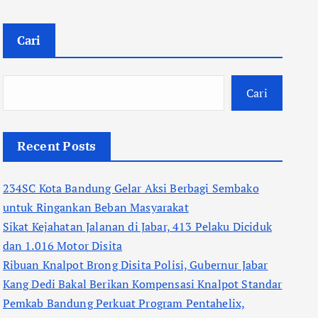
Cari
Cari
Recent Posts
234SC Kota Bandung Gelar Aksi Berbagi Sembako
untuk Ringankan Beban Masyarakat
Sikat Kejahatan Jalanan di Jabar, 413 Pelaku Diciduk
dan 1.016 Motor Disita
Ribuan Knalpot Brong Disita Polisi, Gubernur Jabar
Kang Dedi Bakal Berikan Kompensasi Knalpot Standar
Pemkab Bandung Perkuat Program Pentahelix,