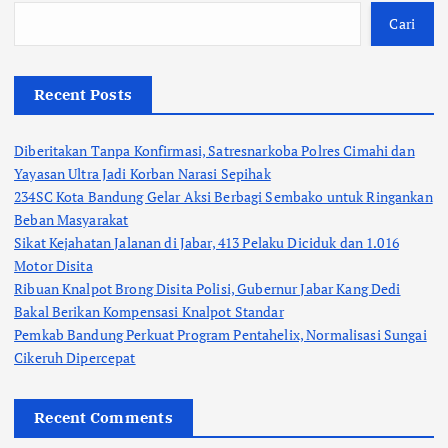
Cari
Recent Posts
Diberitakan Tanpa Konfirmasi, Satresnarkoba Polres Cimahi dan
Yayasan Ultra Jadi Korban Narasi Sepihak
234SC Kota Bandung Gelar Aksi Berbagi Sembako untuk Ringankan
Beban Masyarakat
Sikat Kejahatan Jalanan di Jabar, 413 Pelaku Diciduk dan 1.016
Motor Disita
Ribuan Knalpot Brong Disita Polisi, Gubernur Jabar Kang Dedi
Bakal Berikan Kompensasi Knalpot Standar
Pemkab Bandung Perkuat Program Pentahelix, Normalisasi Sungai
Cikeruh Dipercepat
Recent Comments