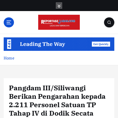
S
k
i
p
t
o
c
o
n
t
Home
e
n
t
Pangdam III/Siliwangi
Berikan Pengarahan kepada
2.211 Personel Satuan TP
Tahap IV di Dodik Secata