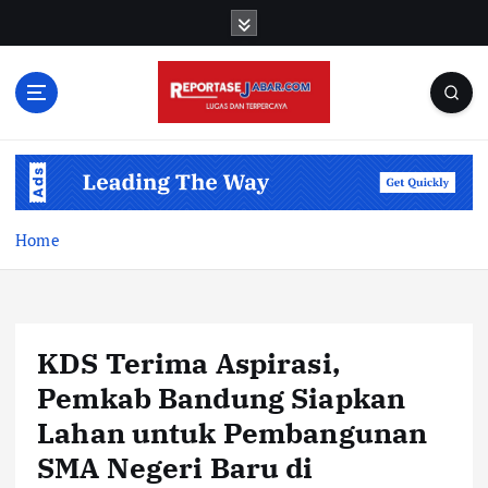
S
k
i
p
t
o
c
o
n
t
Home
e
n
t
KDS Terima Aspirasi,
Pemkab Bandung Siapkan
Lahan untuk Pembangunan
SMA Negeri Baru di