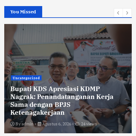
You Missed
Uncategorized
KDS Lepas Calon Paskibraka
Kabupaten Bandung 2026,
Tekankan Disiplin, Nasionalisme,
dan Integritas
By
admin
Agustus 6, 2026
20 views