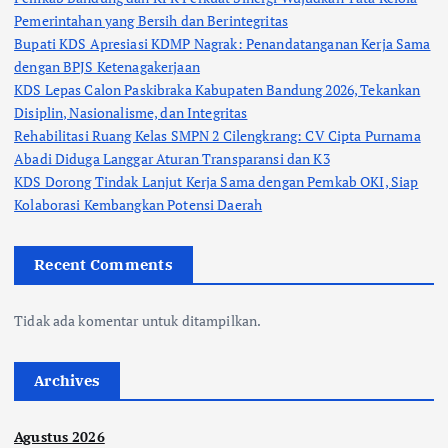
Pemerintahan yang Bersih dan Berintegritas
Bupati KDS Apresiasi KDMP Nagrak: Penandatanganan Kerja Sama
dengan BPJS Ketenagakerjaan
KDS Lepas Calon Paskibraka Kabupaten Bandung 2026, Tekankan
Disiplin, Nasionalisme, dan Integritas
Rehabilitasi Ruang Kelas SMPN 2 Cilengkrang: CV Cipta Purnama
Abadi Diduga Langgar Aturan Transparansi dan K3
KDS Dorong Tindak Lanjut Kerja Sama dengan Pemkab OKI, Siap
Kolaborasi Kembangkan Potensi Daerah
Recent Comments
Tidak ada komentar untuk ditampilkan.
Archives
Agustus 2026