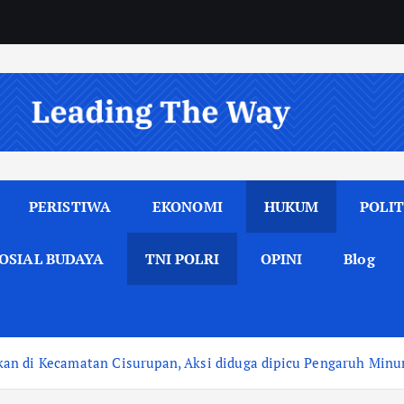
PERISTIWA
EKONOMI
HUKUM
POLIT
OSIAL BUDAYA
TNI POLRI
OPINI
Blog
an di Kecamatan Cisurupan, Aksi diduga dipicu Pengaruh Min