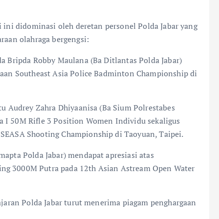
i ini didominasi oleh deretan personel Polda Jabar yang
araan olahraga bergengsi:
da Bripda Robby Maulana (Ba Ditlantas Polda Jabar)
araan Southeast Asia Police Badminton Championship di
ptu Audrey Zahra Dhiyaanisa (Ba Sium Polrestabes
 I 50M Rifle 3 Position Women Individu sekaligus
h SEASA Shooting Championship di Taoyuan, Taipei.
mapta Polda Jabar) mendapat apresiasi atas
ing 3000M Putra pada 12th Asian Astream Open Water
 jajaran Polda Jabar turut menerima piagam penghargaan