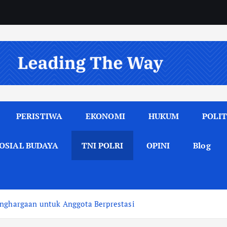
PERISTIWA
EKONOMI
HUKUM
POLIT
OSIAL BUDAYA
TNI POLRI
OPINI
Blog
enghargaan untuk Anggota Berprestasi