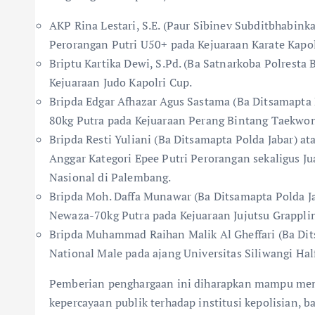
AKP Rina Lestari, S.E. (Paur Sibinev Subditbhabink
Perorangan Putri U50+ pada Kejuaraan Karate Kapol
Briptu Kartika Dewi, S.Pd. (Ba Satnarkoba Polresta 
Kejuaraan Judo Kapolri Cup.
Bripda Edgar Afhazar Agus Sastama (Ba Ditsamapta Po
80kg Putra pada Kejuaraan Perang Bintang Taekwo
Bripda Resti Yuliani (Ba Ditsamapta Polda Jabar) a
Anggar Kategori Epee Putri Perorangan sekaligus Ju
Nasional di Palembang.
Bripda Moh. Daffa Munawar (Ba Ditsamapta Polda Jab
Newaza-70kg Putra pada Kejuaraan Jujutsu Grapplin
Bripda Muhammad Raihan Malik Al Gheffari (Ba Dits
National Male pada ajang Universitas Siliwangi Hal
Pemberian penghargaan ini diharapkan mampu mem
kepercayaan publik terhadap institusi kepolisian, b