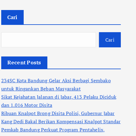
Cari
Cari
Recent Posts
234SC Kota Bandung Gelar Aksi Berbagi Sembako
untuk Ringankan Beban Masyarakat
Sikat Kejahatan Jalanan di Jabar, 413 Pelaku Diciduk
dan 1.016 Motor Disita
Ribuan Knalpot Brong Disita Polisi, Gubernur Jabar
Kang Dedi Bakal Berikan Kompensasi Knalpot Standar
Pemkab Bandung Perkuat Program Pentahelix,