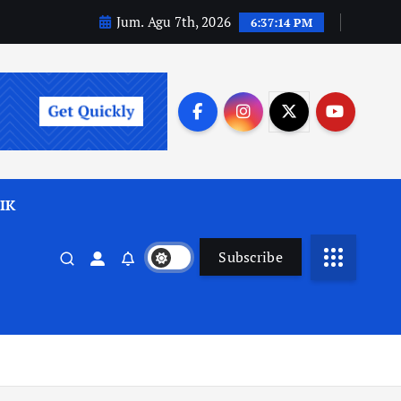
Jum. Agu 7th, 2026
6:37:16 PM
IK
Subscribe