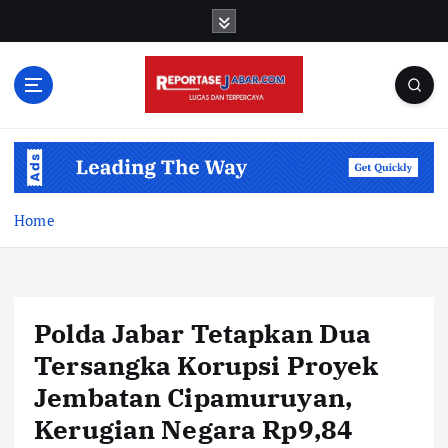
S
k
i
p
t
o
c
o
n
t
Home
e
n
t
Polda Jabar Tetapkan Dua
Tersangka Korupsi Proyek
Jembatan Cipamuruyan,
Kerugian Negara Rp9,84