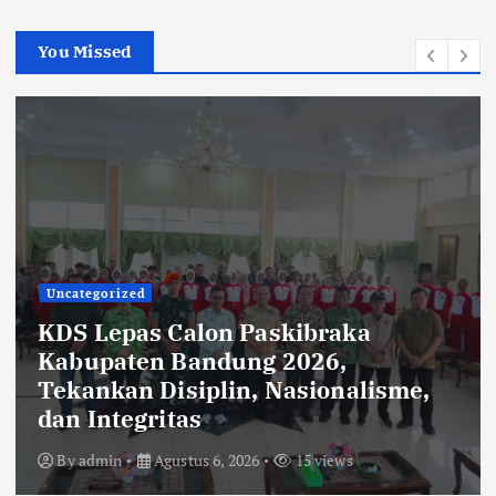
You Missed
Uncategorized
Rehabilitasi Ruang Kelas SMPN 2
Cilengkrang: CV Cipta Purnama
Abadi Diduga Langgar Aturan
Transparansi dan K3
By
admin
Agustus 6, 2026
32 views