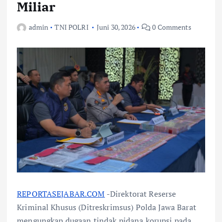
Miliar
admin
TNI POLRI
Juni 30, 2026
0 Comments
REPORTASEJABAR.COM
-Direktorat Reserse
Kriminal Khusus (Ditreskrimsus) Polda Jawa Barat
mengungkap dugaan tindak pidana korupsi pada