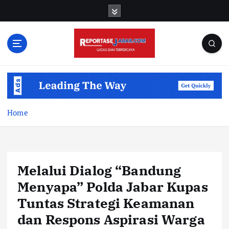
S
k
i
p
t
o
c
o
n
t
Home
e
n
t
Melalui Dialog “Bandung
Menyapa” Polda Jabar Kupas
Tuntas Strategi Keamanan
dan Respons Aspirasi Warga