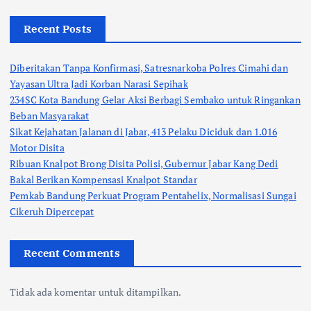
Recent Posts
Diberitakan Tanpa Konfirmasi, Satresnarkoba Polres Cimahi dan
Yayasan Ultra Jadi Korban Narasi Sepihak
234SC Kota Bandung Gelar Aksi Berbagi Sembako untuk Ringankan
Beban Masyarakat
Sikat Kejahatan Jalanan di Jabar, 413 Pelaku Diciduk dan 1.016
Motor Disita
Ribuan Knalpot Brong Disita Polisi, Gubernur Jabar Kang Dedi
Bakal Berikan Kompensasi Knalpot Standar
Pemkab Bandung Perkuat Program Pentahelix, Normalisasi Sungai
Cikeruh Dipercepat
Recent Comments
Tidak ada komentar untuk ditampilkan.