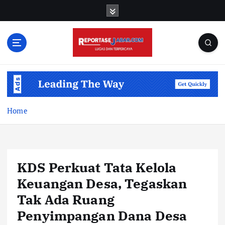
S
k
i
p
t
o
c
o
n
t
Home
e
n
t
KDS Perkuat Tata Kelola
Keuangan Desa, Tegaskan
Tak Ada Ruang
Penyimpangan Dana Desa