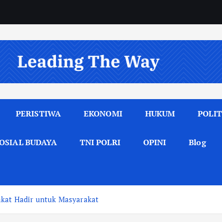
PERISTIWA
EKONOMI
HUKUM
POLIT
OSIAL BUDAYA
TNI POLRI
OPINI
Blog
akat Hadir untuk Masyarakat