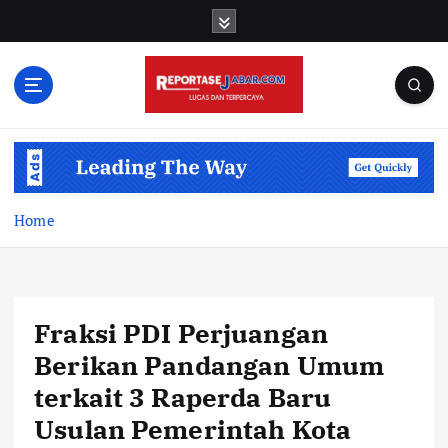
S
k
i
p
t
o
c
o
n
t
Home
e
n
t
Fraksi PDI Perjuangan
Berikan Pandangan Umum
terkait 3 Raperda Baru
Usulan Pemerintah Kota