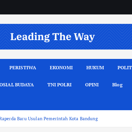
PERISTIWA
EKONOMI
HUKUM
POLIT
OSIAL BUDAYA
TNI POLRI
OPINI
Blog
 Raperda Baru Usulan Pemerintah Kota Bandung