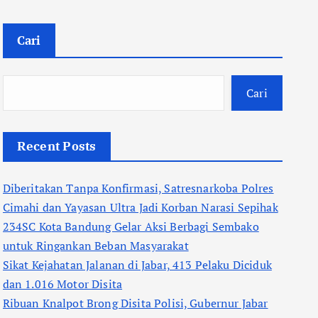
Cari
Cari
Recent Posts
Diberitakan Tanpa Konfirmasi, Satresnarkoba Polres
Cimahi dan Yayasan Ultra Jadi Korban Narasi Sepihak
234SC Kota Bandung Gelar Aksi Berbagi Sembako
untuk Ringankan Beban Masyarakat
Sikat Kejahatan Jalanan di Jabar, 413 Pelaku Diciduk
dan 1.016 Motor Disita
Ribuan Knalpot Brong Disita Polisi, Gubernur Jabar