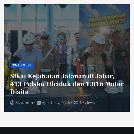
TNI POLRI
Ribuan Knalpot Brong Disita Polisi,
Gubernur Jabar Kang Dedi Bakal
Berikan Kompensasi Knalpot
Standar
By
admin
Agustus 7, 2026
14 views