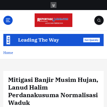
S
k
i
p
t
o
c
o
n
t
Home
e
n
t
Mitigasi Banjir Musim Hujan,
Lanud Halim
Perdanakusuma Normalisasi
Waduk