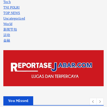
Tech
TNI POLRI
TOP NEWS
Uncategorized
World
新闻节拍
运动
金融
You Missed