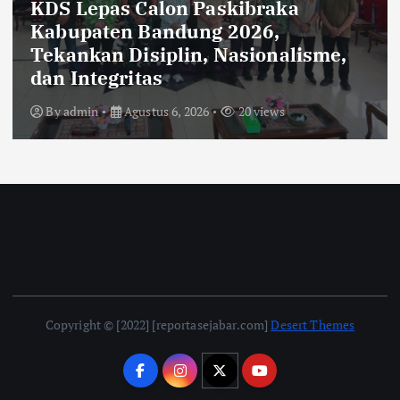
Rehabilitasi Ruang Kelas SMPN 2
Cilengkrang: CV Cipta Purnama
Abadi Diduga Langgar Aturan
Transparansi dan K3
By
admin
Agustus 6, 2026
35 views
Copyright © [2022] [reportasejabar.com]
Desert Themes