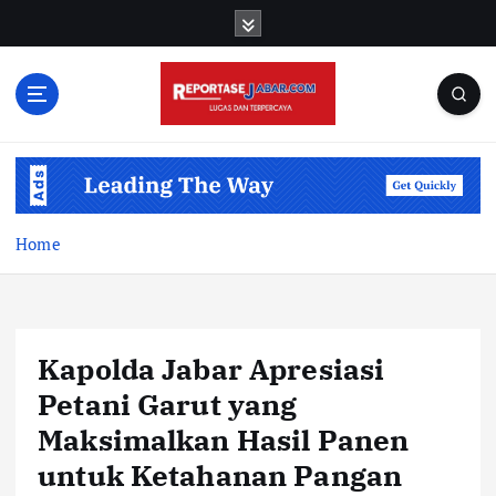
S
k
i
p
t
o
c
o
n
t
Home
e
n
t
Kapolda Jabar Apresiasi
Petani Garut yang
Maksimalkan Hasil Panen
untuk Ketahanan Pangan