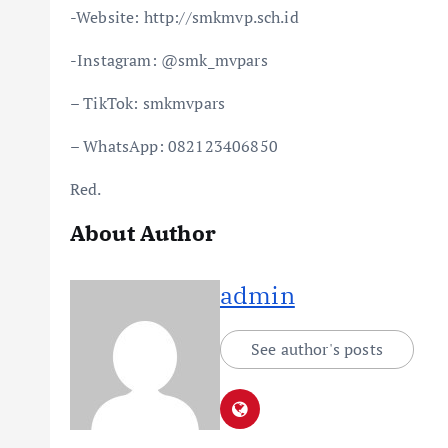
-Website: http://smkmvp.sch.id
-Instagram: @smk_mvpars
– TikTok: smkmvpars
– WhatsApp: 082123406850
Red.
About Author
admin
See author's posts