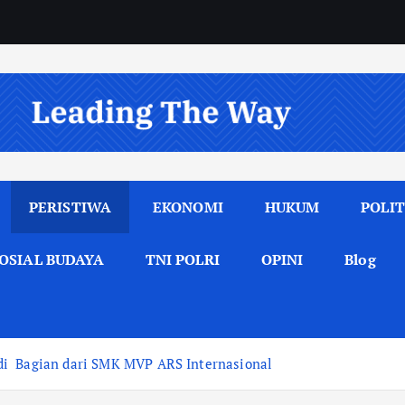
PERISTIWA
EKONOMI
HUKUM
POLIT
OSIAL BUDAYA
TNI POLRI
OPINI
Blog
di Bagian dari SMK MVP ARS Internasional