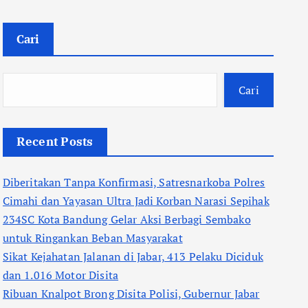
Cari
Cari
Recent Posts
Diberitakan Tanpa Konfirmasi, Satresnarkoba Polres
Cimahi dan Yayasan Ultra Jadi Korban Narasi Sepihak
234SC Kota Bandung Gelar Aksi Berbagi Sembako
untuk Ringankan Beban Masyarakat
Sikat Kejahatan Jalanan di Jabar, 413 Pelaku Diciduk
dan 1.016 Motor Disita
Ribuan Knalpot Brong Disita Polisi, Gubernur Jabar