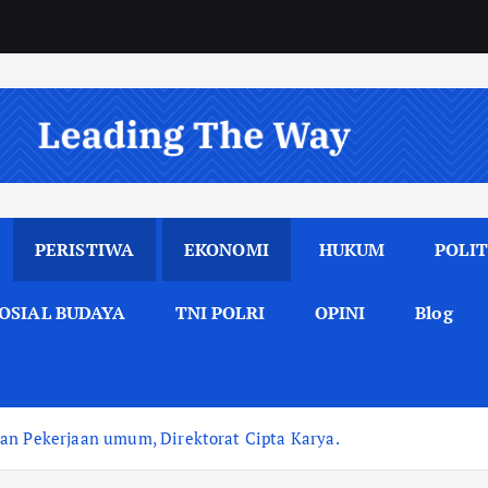
PERISTIWA
EKONOMI
HUKUM
POLIT
OSIAL BUDAYA
TNI POLRI
OPINI
Blog
an Pekerjaan umum, Direktorat Cipta Karya.