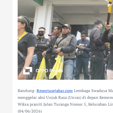
Bandung-
Reportasejabar.com
Lembaga Swadaya Masy
menggelar aksi Unjuk Rasa (Unras) di depan Kemem
Wiksa praniti Jalan Turanga Nomor 5, Kelurahan L
(04/06/2026)