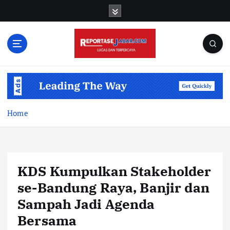
S
k
i
p
t
o
c
o
n
t
Home
e
n
t
KDS Kumpulkan Stakeholder
se-Bandung Raya, Banjir dan
Sampah Jadi Agenda
Bersama