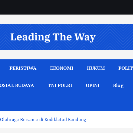
PERISTIWA
EKONOMI
HUKUM
POLIT
OSIAL BUDAYA
TNI POLRI
OPINI
Blog
 Olahraga Bersama di Kodiklatad Bandung