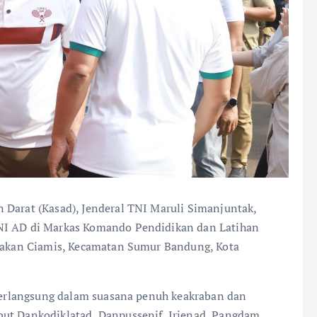
 Darat (Kasad), Jenderal TNI Maruli Simanjuntak,
TNI AD di Markas Komando Pendidikan dan Latihan
abakan Ciamis, Kecamatan Sumur Bandung, Kota
t berlangsung dalam suasana penuh keakraban dan
but Dankodiklatad, Danpussenif, Irjenad, Pangdam