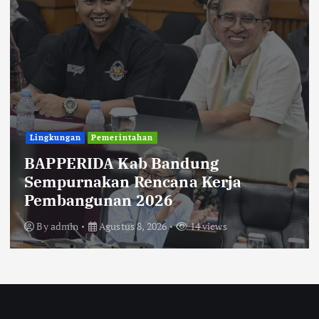
Uncategorized
Diberitakan Tanpa Konfirmasi,
Satresnarkoba Polres Cimahi dan
Yayasan Ultra Jadi Korban Narasi
Sepihak
By
admin
Agustus 8, 2026
14 views