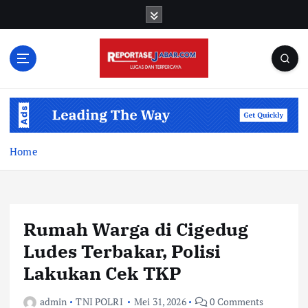
S
k
i
p
t
o
c
o
n
t
Home
e
n
t
Rumah Warga di Cigedug
Ludes Terbakar, Polisi
Lakukan Cek TKP
admin
TNI POLRI
Mei 31, 2026
0 Comments