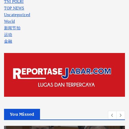
TNI POLRI
TOP NEWS
Uncategorized
World
新闻节拍
运动
金融
You Missed