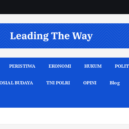
PERISTIWA
EKONOMI
HUKUM
POLIT
OSIAL BUDAYA
TNI POLRI
OPINI
Blog