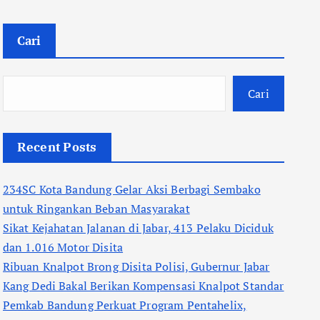
Cari
Cari
Recent Posts
234SC Kota Bandung Gelar Aksi Berbagi Sembako
untuk Ringankan Beban Masyarakat
Sikat Kejahatan Jalanan di Jabar, 413 Pelaku Diciduk
dan 1.016 Motor Disita
Ribuan Knalpot Brong Disita Polisi, Gubernur Jabar
Kang Dedi Bakal Berikan Kompensasi Knalpot Standar
Pemkab Bandung Perkuat Program Pentahelix,