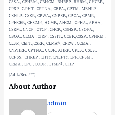
CSSA., CPHRM., CBHCM., BHRBP., BHRM., CHCBP.,
CPSP., C.PHT., CPTNA., CBPA., CPTM., MBNLP.,
CBNLP., CSEP., CPWA., CNPSP., CPGA., CPMP.,
CPHCEP., CHCMP., HCMP., AHCM., CPHA., APHA.,
CSEM., CNCP., CTCP., CHCP., CSNSP., CSOPA.,
CBOA., CLMA., CIRP., CSSIT., CCBP.,CSSP., CPHRM.,
CLSP., CEFT.,CSRP., CLMA®, CPRW., CCMA.,
CNPHRP., CPTNA., CCBP., AHRP., CPES., CSES.,
CCPSS., CHRBP., CHTc, CNLPTc, CPP.,CPSM.,
CRMA., CPC., CODP., CTMP®. C.HP.
(Adil./Red.***)
About Author
admin