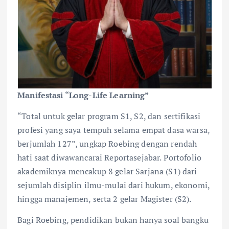
Manifestasi “Long-Life Learning”
“Total untuk gelar program S1, S2, dan sertifikasi
profesi yang saya tempuh selama empat dasa warsa,
berjumlah 127”, ungkap Roebing dengan rendah
hati saat diwawancarai Reportasejabar. Portofolio
akademiknya mencakup 8 gelar Sarjana (S1) dari
sejumlah disiplin ilmu-mulai dari hukum, ekonomi,
hingga manajemen, serta 2 gelar Magister (S2).
Bagi Roebing, pendidikan bukan hanya soal bangku