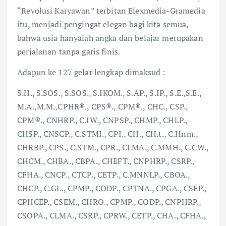
“Revolusi Karyawan” terbitan Elexmedia-Gramedia
itu, menjadi pengingat elegan bagi kita semua,
bahwa usia hanyalah angka dan belajar merupakan
perjalanan tanpa garis finis.
Adapun ke 127 gelar lengkap dimaksud :
S.H., S.SOS., S.SOS., S.IKOM., S.AP., S.IP., S.E.,S.E.,
M.A.,M.M.,CPHR®., CPS®., CPM®., CHC., CSP.,
CPM®., CNHRP., C.IW., CNPSP., CHMP., CHLP.,
CHSP., CNSCP., C.STMI., CPI., CH., CH.t., C.Hnm.,
CHRBP., CPS., C.STM., CPR., CLMA., C.MMH., C.CW.,
CHCM., CHBA., CBPA., CHEFT., CNPHRP., CSRP.,
CFHA., CNCP., CTCP., CETP., C.MNNLP., CBOA.,
CHCP., C.GL., CPMP., CODP., CPTNA., CPGA., CSEP.,
CPHCEP., CSEM., CHRO., CPMP., CODP., CNPHRP.,
CSOPA., CLMA., CSRP., CPRW., CETP., CHA., CFHA.,