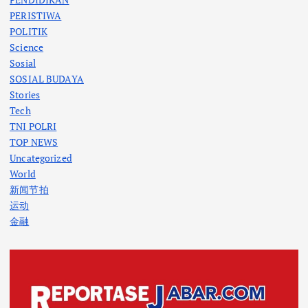
PERISTIWA
POLITIK
Science
Sosial
SOSIAL BUDAYA
Stories
Tech
TNI POLRI
TOP NEWS
Uncategorized
World
新闻节拍
运动
金融