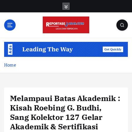
S
k
i
p
t
o
c
o
n
t
Home
e
n
t
Melampaui Batas Akademik :
Kisah Roebing G. Budhi,
Sang Kolektor 127 Gelar
Akademik & Sertifikasi