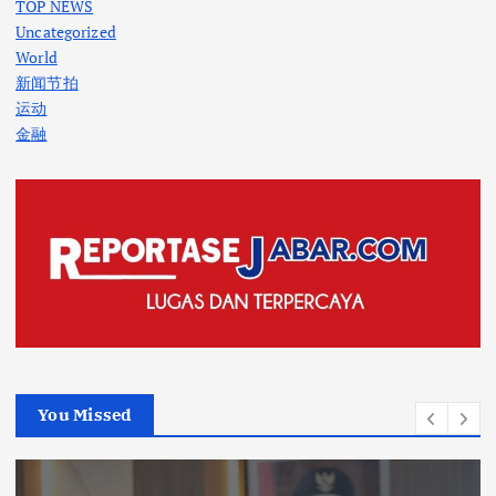
TOP NEWS
Uncategorized
World
新闻节拍
运动
金融
You Missed