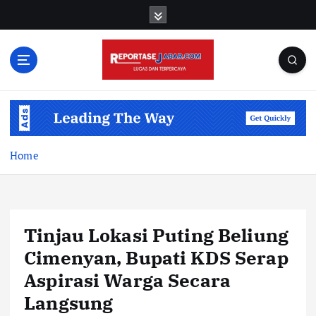
S
k
i
p
t
o
c
o
n
t
Home
e
n
t
Tinjau Lokasi Puting Beliung
Cimenyan, Bupati KDS Serap
Aspirasi Warga Secara
Langsung