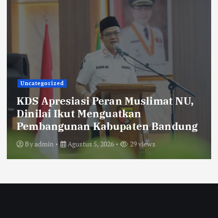
Uncategorized
KDS Sambut Kunjungan Kepala Staf
Kepresidenan, Sekolah Rakyat
Terintegrasi 4 Kabupaten Bandung
Resmi Gelar MPLS
By
admin
Agustus 5, 2026
26 views