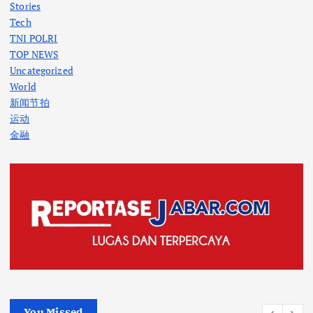
Stories
Tech
TNI POLRI
TOP NEWS
Uncategorized
World
新闻节拍
运动
金融
You Missed