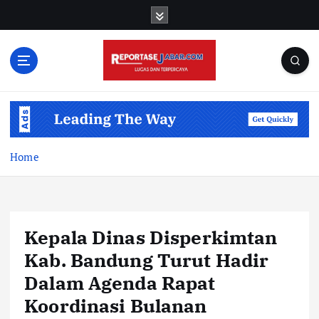
S
k
i
p
t
o
c
o
n
t
Home
e
n
t
Kepala Dinas Disperkimtan
Kab. Bandung Turut Hadir
Dalam Agenda Rapat
Koordinasi Bulanan