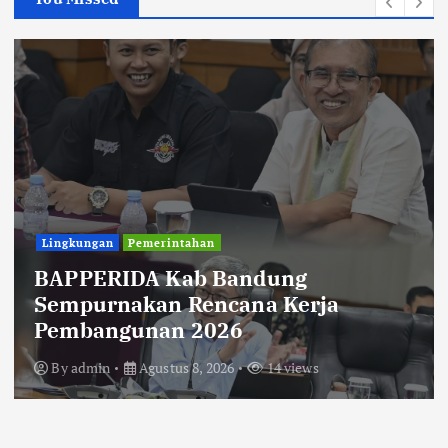
Uncategorized
Diberitakan Tanpa Konfirmasi,
Satresnarkoba Polres Cimahi dan
Yayasan Ultra Jadi Korban Narasi
Sepihak
By
admin
Agustus 8, 2026
14 views