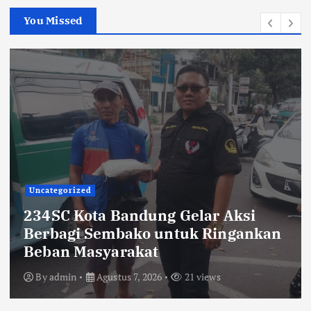
You Missed
TNI POLRI
si
Sikat Kejahatan Jalanan di Jab
ankan
413 Pelaku Diciduk dan 1.016 
Disita
By
admin
Agustus 7, 2026
22 views