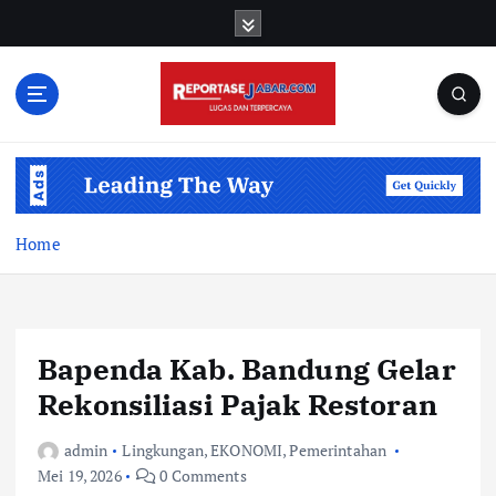
S
k
i
p
t
o
c
o
n
t
Home
e
n
t
Bapenda Kab. Bandung Gelar
Rekonsiliasi Pajak Restoran
admin
Lingkungan
,
EKONOMI
,
Pemerintahan
Mei 19, 2026
0 Comments