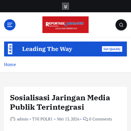
S
k
i
p
t
o
c
o
n
t
Home
e
n
t
Sosialisasi Jaringan Media
Publik Terintegrasi
admin
TNI POLRI
Mei 13, 2026
0 Comments