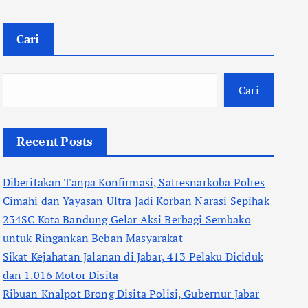
Cari
Cari
Recent Posts
Diberitakan Tanpa Konfirmasi, Satresnarkoba Polres
Cimahi dan Yayasan Ultra Jadi Korban Narasi Sepihak
234SC Kota Bandung Gelar Aksi Berbagi Sembako
untuk Ringankan Beban Masyarakat
Sikat Kejahatan Jalanan di Jabar, 413 Pelaku Diciduk
dan 1.016 Motor Disita
Ribuan Knalpot Brong Disita Polisi, Gubernur Jabar