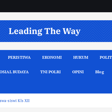
PERISTIWA
EKONOMI
HUKUM
POLIT
OSIAL BUDAYA
TNI POLRI
OPINI
Blog
wa-siswi Kls XII