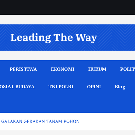
PERISTIWA
EKONOMI
HUKUM
POLIT
OSIAL BUDAYA
TNI POLRI
OPINI
Blog
EN GALAKAN GERAKAN TANAM POHON