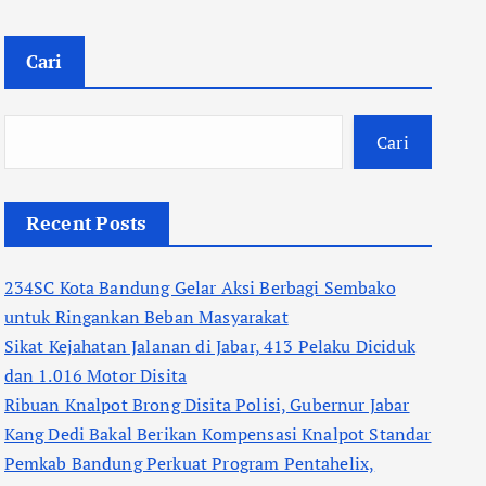
Cari
Cari
Recent Posts
234SC Kota Bandung Gelar Aksi Berbagi Sembako
untuk Ringankan Beban Masyarakat
Sikat Kejahatan Jalanan di Jabar, 413 Pelaku Diciduk
dan 1.016 Motor Disita
Ribuan Knalpot Brong Disita Polisi, Gubernur Jabar
Kang Dedi Bakal Berikan Kompensasi Knalpot Standar
Pemkab Bandung Perkuat Program Pentahelix,