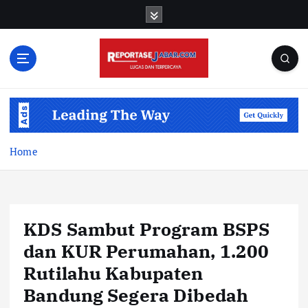
S
k
i
p
t
o
c
o
n
t
Home
e
n
t
KDS Sambut Program BSPS
dan KUR Perumahan, 1.200
Rutilahu Kabupaten
Bandung Segera Dibedah