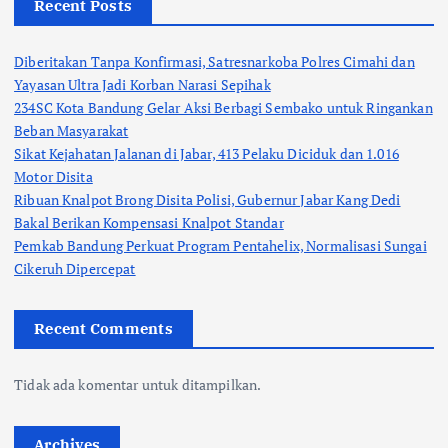
Recent Posts
Diberitakan Tanpa Konfirmasi, Satresnarkoba Polres Cimahi dan
Yayasan Ultra Jadi Korban Narasi Sepihak
234SC Kota Bandung Gelar Aksi Berbagi Sembako untuk Ringankan
Beban Masyarakat
Sikat Kejahatan Jalanan di Jabar, 413 Pelaku Diciduk dan 1.016
Motor Disita
Ribuan Knalpot Brong Disita Polisi, Gubernur Jabar Kang Dedi
Bakal Berikan Kompensasi Knalpot Standar
Pemkab Bandung Perkuat Program Pentahelix, Normalisasi Sungai
Cikeruh Dipercepat
Recent Comments
Tidak ada komentar untuk ditampilkan.
Archives