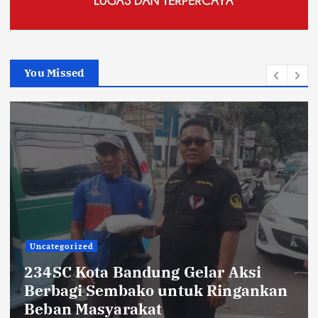
You Missed
TNI POLRI
Sikat Kejahatan Jalanan di Jabar,
413 Pelaku Diciduk dan 1.016 Motor
Disita