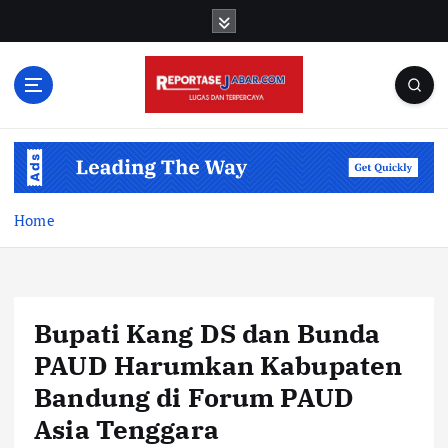
S
k
i
p
t
o
c
o
n
t
Home
e
n
t
Bupati Kang DS dan Bunda
PAUD Harumkan Kabupaten
Bandung di Forum PAUD
Asia Tenggara