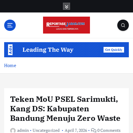
S
k
i
p
t
o
c
o
n
t
Home
e
n
t
Teken MoU PSEL Sarimukti,
Kang DS: Kabupaten
Bandung Menuju Zero Waste
admin
Uncategorized
April 7, 2026
0 Comments