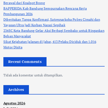
Berawal dari Knalpot Brong
BAPPERIDA Kab Bandung Sempurnakan Rencana Kerja
Pembangunan 2026
Diberitakan Tanpa Konfirmasi, Satresnarkoba Polres Cimahi dan
Yayasan Ultra Jadi Korban Narasi Sepihak
234SC Kota Bandung Gelar Aksi Berbagi Sembako untuk Ringankan
Beban Masyarakat
Sikat Kejahatan Jalanan di Jabar, 413 Pelaku Diciduk dan 1.016
Motor Disita
Recent Comments
Tidak ada komentar untuk ditampilkan.
Archives
Agustus 2026