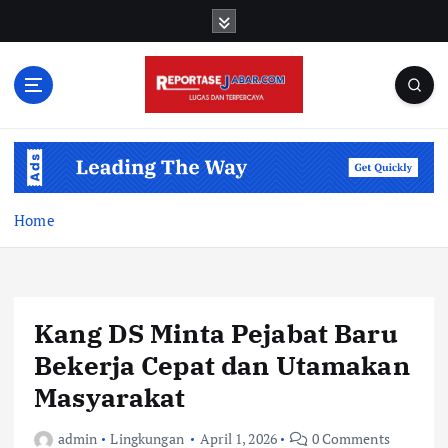
S
k
i
p
t
o
c
o
n
t
Home
e
n
t
Kang DS Minta Pejabat Baru
Bekerja Cepat dan Utamakan
Masyarakat
admin
Lingkungan
April 1, 2026
0 Comments