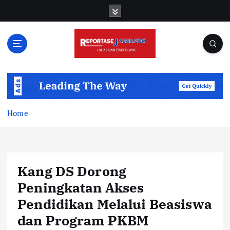
S
k
i
p
t
o
c
o
n
t
Home
e
n
t
Kang DS Dorong
Peningkatan Akses
Pendidikan Melalui Beasiswa
dan Program PKBM