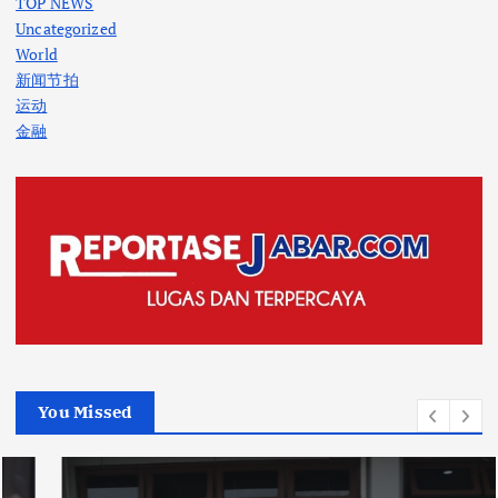
TOP NEWS
Uncategorized
World
新闻节拍
运动
金融
You Missed