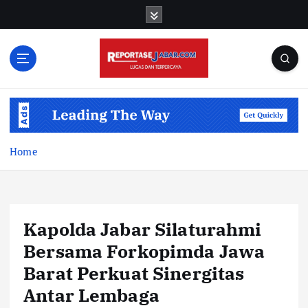
S
k
i
p
t
o
c
o
n
t
Home
e
n
t
Kapolda Jabar Silaturahmi
Bersama Forkopimda Jawa
Barat Perkuat Sinergitas
Antar Lembaga