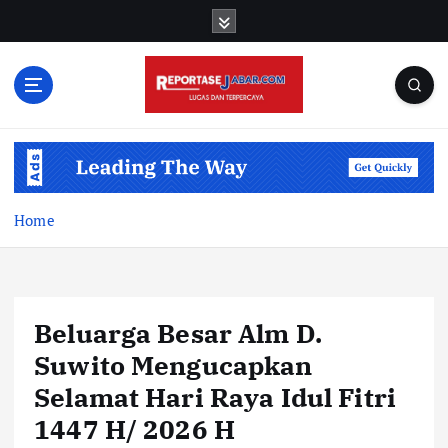
S
k
i
p
t
o
c
o
n
t
Home
e
n
t
Beluarga Besar Alm D.
Suwito Mengucapkan
Selamat Hari Raya Idul Fitri
1447 H/ 2026 H