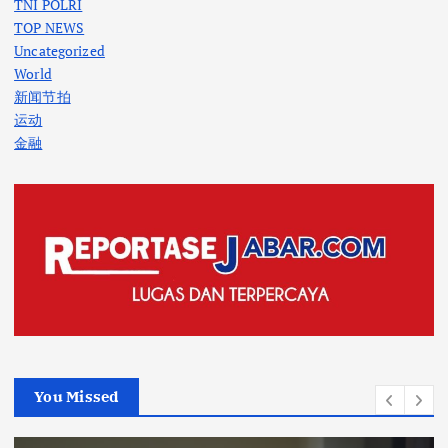
TNI POLRI
TOP NEWS
Uncategorized
World
新闻节拍
运动
金融
You Missed