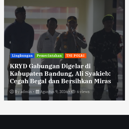
TNI POLRI
Polisi Ungkap Kasus Pengeroyokan
Viral di Tarogong Kaler, Berawal
dari Knalpot Brong
By
admin
Agustus 8, 2026
3 views