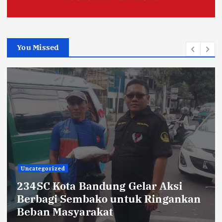
You Missed
TNI POLRI
Sikat Kejahatan Jalanan di Jabar,
413 Pelaku Diciduk dan 1.016 Motor
Disita