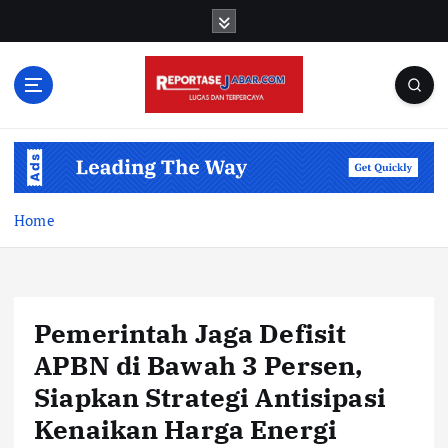
S
k
i
p
t
o
c
o
n
t
Home
e
n
t
Pemerintah Jaga Defisit
APBN di Bawah 3 Persen,
Siapkan Strategi Antisipasi
Kenaikan Harga Energi