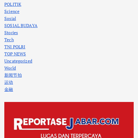
POLITIK
Science
Sosial
SOSIAL BUDAYA
Stories
Tech
TNI POLRI
TOP NEWS
Uncategorized
World
新闻节拍
运动
金融