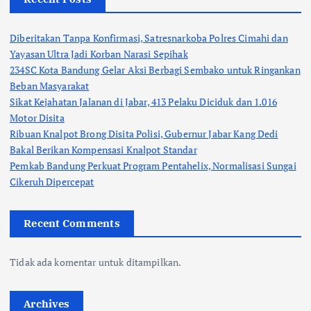
Diberitakan Tanpa Konfirmasi, Satresnarkoba Polres Cimahi dan
Yayasan Ultra Jadi Korban Narasi Sepihak
234SC Kota Bandung Gelar Aksi Berbagi Sembako untuk Ringankan
Beban Masyarakat
Sikat Kejahatan Jalanan di Jabar, 413 Pelaku Diciduk dan 1.016
Motor Disita
Ribuan Knalpot Brong Disita Polisi, Gubernur Jabar Kang Dedi
Bakal Berikan Kompensasi Knalpot Standar
Pemkab Bandung Perkuat Program Pentahelix, Normalisasi Sungai
Cikeruh Dipercepat
Recent Comments
Tidak ada komentar untuk ditampilkan.
Archives