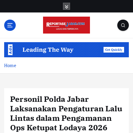
S
k
i
p
t
o
c
o
n
t
Home
e
n
t
Personil Polda Jabar
Laksanakan Pengaturan Lalu
Lintas dalam Pengamanan
Ops Ketupat Lodaya 2026