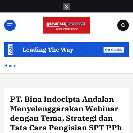
S
k
i
p
t
o
c
o
n
t
Home
e
n
t
PT. Bina Indocipta Andalan
Menyelenggarakan Webinar
dengan Tema, Strategi dan
Tata Cara Pengisian SPT PPh