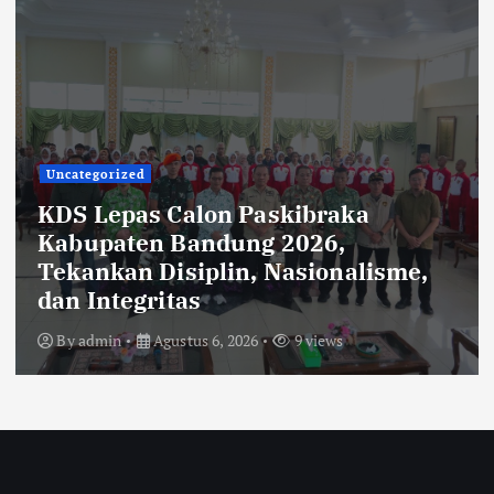
Uncategorized
Rehabilitasi Ruang Kelas SMPN 2
Cilengkrang: CV Cipta Purnama
Abadi Diduga Langgar Aturan
Transparansi dan K3
By
admin
Agustus 6, 2026
27 views