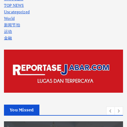
TOP NEWS
Uncategorized
World
新闻节拍
运动
金融
You Missed