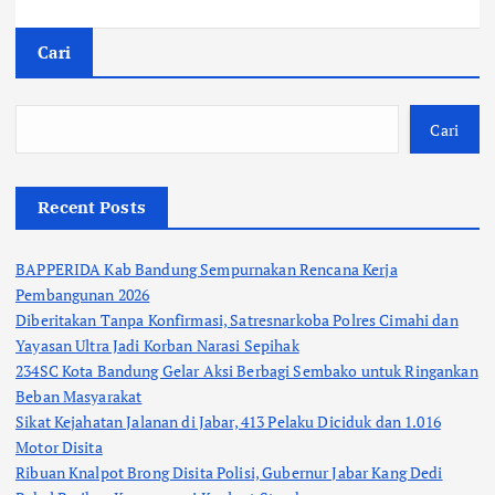
Cari
Cari
Recent Posts
BAPPERIDA Kab Bandung Sempurnakan Rencana Kerja
Pembangunan 2026
Diberitakan Tanpa Konfirmasi, Satresnarkoba Polres Cimahi dan
Yayasan Ultra Jadi Korban Narasi Sepihak
234SC Kota Bandung Gelar Aksi Berbagi Sembako untuk Ringankan
Beban Masyarakat
Sikat Kejahatan Jalanan di Jabar, 413 Pelaku Diciduk dan 1.016
Motor Disita
Ribuan Knalpot Brong Disita Polisi, Gubernur Jabar Kang Dedi