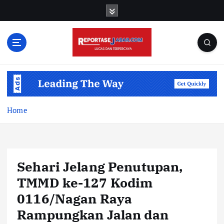
S
k
i
p
t
o
c
o
n
t
Home
e
n
t
Sehari Jelang Penutupan,
TMMD ke-127 Kodim
0116/Nagan Raya
Rampungkan Jalan dan