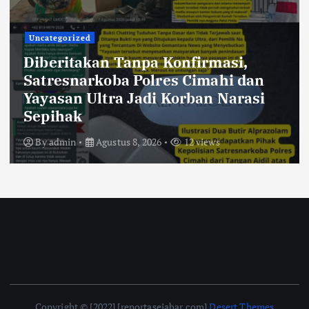
Uncategorized
234SC Kota Bandung Gelar Aksi
Berbagi Sembako untuk Ringankan
Beban Masyarakat
By
admin
Agustus 7, 2026
24 views
Copyright © [2022] [reportasejabar.com]
Desert Themes