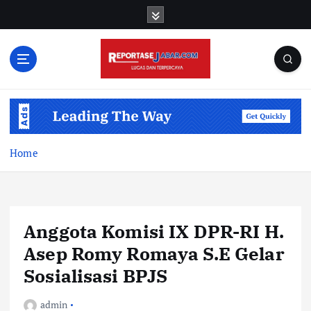
S
k
i
p
t
o
c
o
n
t
Home
e
n
t
Anggota Komisi IX DPR-RI H.
Asep Romy Romaya S.E Gelar
Sosialisasi BPJS
admin