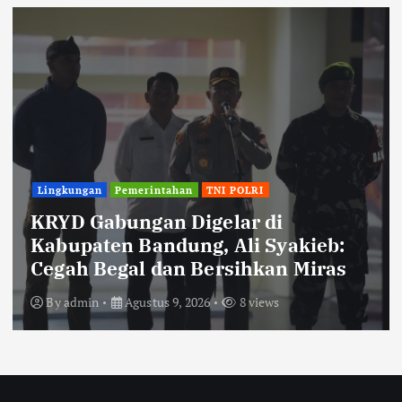
Lingkungan
Pemerintahan
TNI POLRI
KRYD Gabungan Digelar di
Kabupaten Bandung, Ali Syakieb:
Cegah Begal dan Bersihkan Miras
By
admin
Agustus 9, 2026
8 views