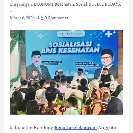
Lingkungan
,
EKONOMI
,
Kesehatan
,
Sosial
,
SOSIAL BUDAYA
Maret 6, 2026
0 Comments
kabupaten Bandung
Reportasejabar.com
Anggota