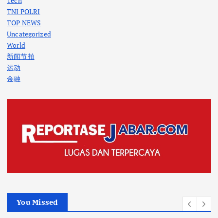
Tech
TNI POLRI
TOP NEWS
Uncategorized
World
新闻节拍
运动
金融
You Missed