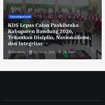
Uncategorized
Rehabilitasi Ruang Kelas SMPN 2
Cilengkrang: CV Cipta Purnama
Abadi Diduga Langgar Aturan
Transparansi dan K3
By
admin
Agustus 6, 2026
35 views