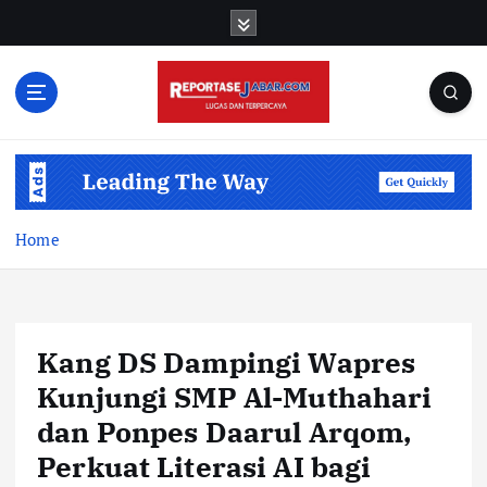
S
k
i
p
t
o
c
o
n
t
Home
e
n
t
Kang DS Dampingi Wapres
Kunjungi SMP Al-Muthahari
dan Ponpes Daarul Arqom,
Perkuat Literasi AI bagi